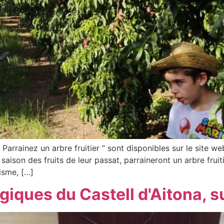
Parrainez un arbre fruitier ” sont disponibles sur le site web
 saison des fruits de leur passat, parraineront un arbre fru
risme, […]
giques du Castell d'Aitona, 