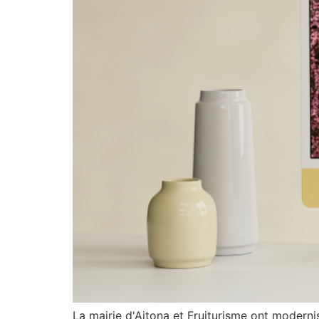
La mairie d'Aitona et Fruiturisme ont modernis