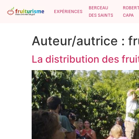
BERCEAU
ROBER
EXPÉRIENCES
DES SAINTS
CAPA
Auteur/autrice :
f
La distribution des fr