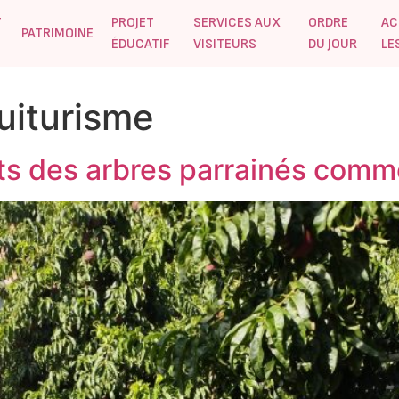
T
PROJET
SERVICES AUX
ORDRE
AC
PATRIMOINE
ÉDUCATIF
VISITEURS
DU JOUR
LE
ruiturisme
uits des arbres parrainés com