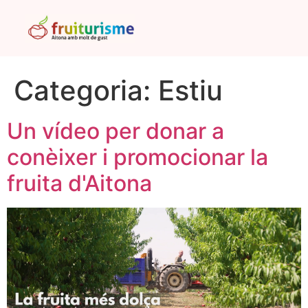
Categoria:
Estiu
Un vídeo per donar a
conèixer i promocionar la
fruita d'Aitona