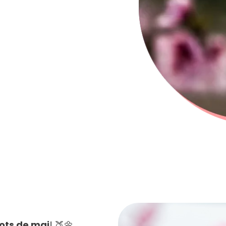
ots de mai
! 🍑🌼