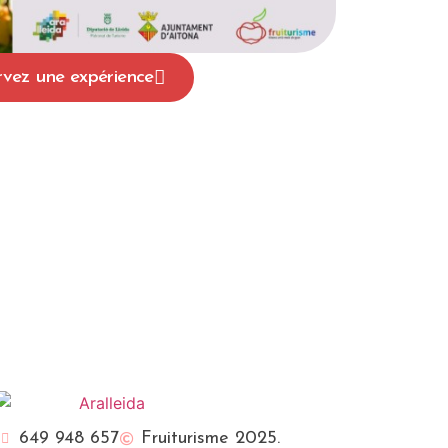
rvez une expérience
English (UK)
Català
649 948 657
Fruiturisme 2025.