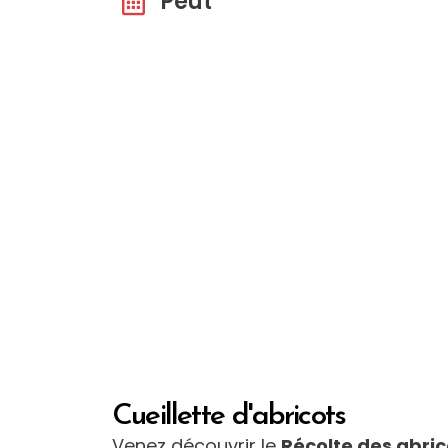
Peut
Cueillette d'abricots
Venez découvrir le
Récolte des abric