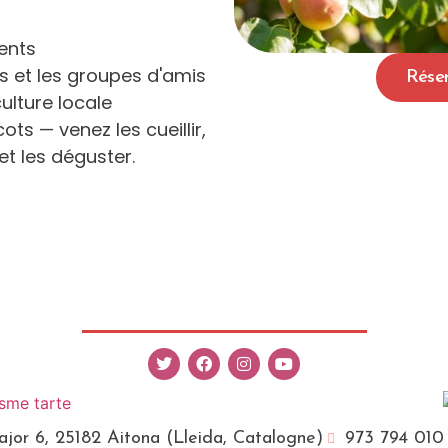
ments
es et les groupes d'amis
Rése
ulture locale
ts — venez les cueillir,
t les déguster.
Major 6, 25182 Aitona (Lleida, Catalogne)
973 794 010