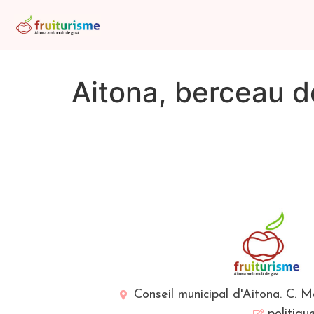
Aitona, berceau d
Conseil municipal d'Aitona. C. 
politiqu