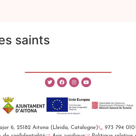
es saints
Major 6, 25182 Aitona (Lleida, Catalogne)
973 794 010
e de confidentialité
Avis juridique
Politique relative