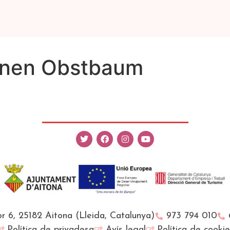
einen Obstbaum
r 6, 25182 Aitona (Lleida, Catalunya)
973 794 010
Política de privadesa
Avís legal
Política de cooki