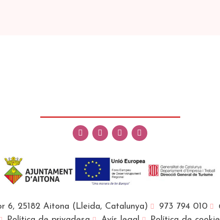
r 6, 25182 Aitona (Lleida, Catalunya)
973 794 010
Política de privadesa
Avís legal
Política de cooki