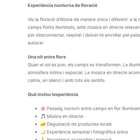
Experiència nocturna de floració
Viu la floració d'Aitona de manera única i diferent: a l
camps florits il·luminats, amb música en directe relaxa
per desconnectar, respirar i deixar-te envoltar pel pa
autocar
Una nit entre flors
Quan el sol es pon, els camps es transformen. La il·lumin
atmosfera íntima i especial. La música en directe aco
calma, en silenci i amb tots els sentits.
Què inclou lexperiència
🌸 Passeig nocturn entre camps en flor il·luminat
🎵 Música en directe
🧀 Degustació de productes locals
🌙 Experiència sensorial i fotogràfica única
🚶 Recorregut accessible i tranquil