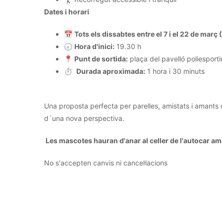
Dates i horari
📅
Tots els dissabtes entre el 7 i el 22 de març
🕢
Hora d'inici:
19.30 h
📍
Punt de sortida:
plaça del pavelló poliesporti
⏱️
Durada aproximada:
1 hora i 30 minuts
Una proposta perfecta per parelles, amistats i amants de
d´una nova perspectiva.
Les mascotes hauran d'anar al celler de l'autocar a
No s'accepten canvis ni cancel·lacions