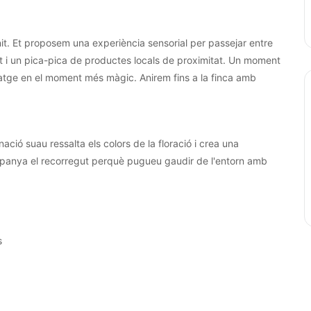
a nit. Et proposem una experiència sensorial per passejar entre
nt i un pica-pica de productes locals de proximitat. Un moment
isatge en el moment més màgic. Anirem fins a la finca amb
ació suau ressalta els colors de la floració i crea una
mpanya el recorregut perquè pugueu gaudir de l'entorn amb
s