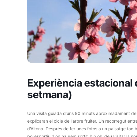
Experiència estacional d
setmana)
Una visita guiada d'uns 90 minuts aproximadament de du
explicaran el cicle de l'arbre fruiter. Un recorregut en
d'Aitona. Després de fer unes fotos a un paisatge tan bo
poliesportiu d'on haurem sortit. No oblideu visitar la no