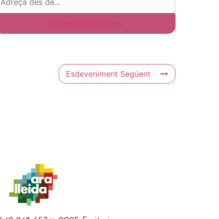
Esdeveniment Següent
Français
English (UK)