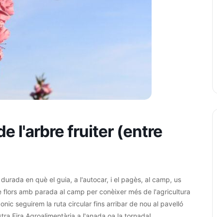
e l'arbre fruiter (entre
rada en què el guia, a l'autocar, i el pagès, al camp, us
tre flors amb parada al camp per conèixer més de l'agricultura
nic seguirem la ruta circular fins arribar de nou al pavelló
stra Fira Agroalimentària a l'anada oa la tornada!