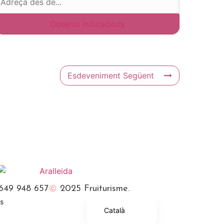
Esdeveniment Següent
Français
English (UK)
649 948 657
2025 Fruiturisme.
Español
es
Català