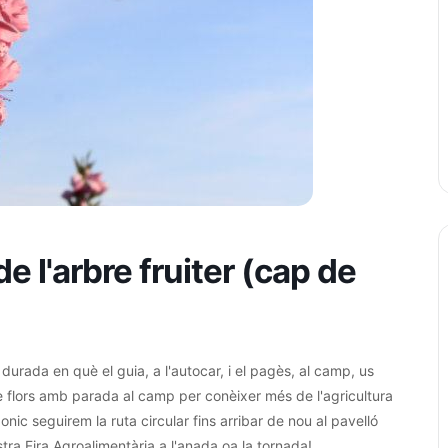
e l'arbre fruiter (cap de
rada en què el guia, a l'autocar, i el pagès, al camp, us
tre flors amb parada al camp per conèixer més de l'agricultura
nic seguirem la ruta circular fins arribar de nou al pavelló
stra Fira Agroalimentària a l'anada oa la tornada!