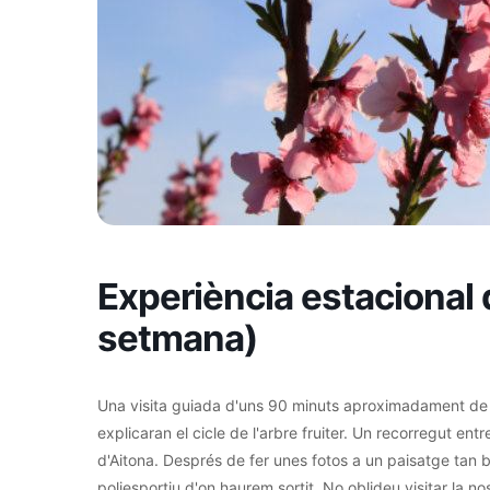
Experiència estacional d
setmana)
Una visita guiada d'uns 90 minuts aproximadament de du
explicaran el cicle de l'arbre fruiter. Un recorregut en
d'Aitona. Després de fer unes fotos a un paisatge tan bo
poliesportiu d'on haurem sortit. No oblideu visitar la no