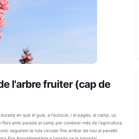
e l'arbre fruiter (cap de
rada en què el guia, a l'autocar, i el pagès, al camp, us
tre flors amb parada al camp per conèixer més de l'agricultura
nic seguirem la ruta circular fins arribar de nou al pavelló
stra Fira Agroalimentària a l'anada oa la tornada!