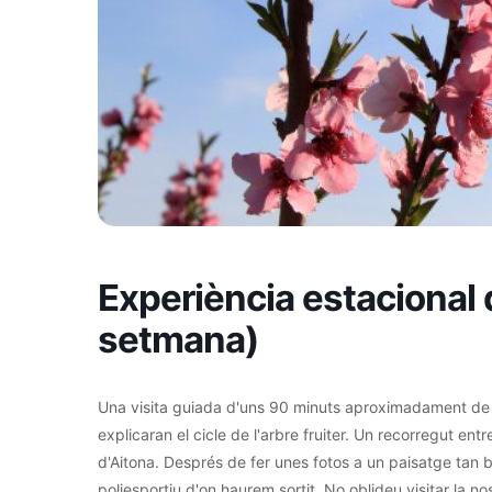
Experiència estacional d
setmana)
Una visita guiada d'uns 90 minuts aproximadament de du
explicaran el cicle de l'arbre fruiter. Un recorregut en
d'Aitona. Després de fer unes fotos a un paisatge tan bo
poliesportiu d'on haurem sortit. No oblideu visitar la no