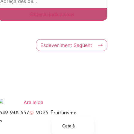
Esdeveniment Següent
Français
English (UK)
649 948 657
2025 Fruiturisme.
Español
es
Català