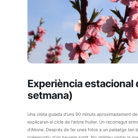
Experiència estacional d
setmana)
Una visita guiada d'uns 90 minuts aproximadament de du
explicaran el cicle de l'arbre fruiter. Un recorregut en
d'Aitona. Després de fer unes fotos a un paisatge tan bo
poliesportiu d'on haurem sortit. No oblideu visitar la no