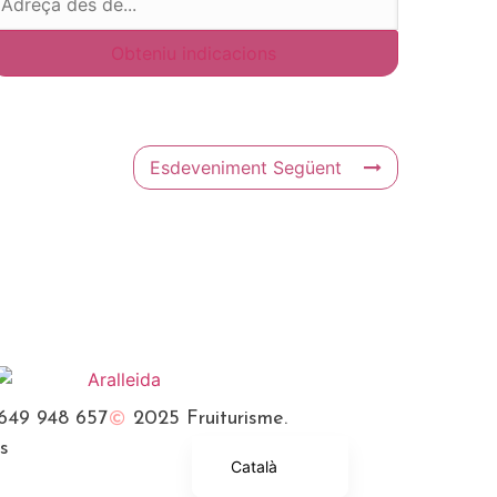
Esdeveniment Següent
Français
English (UK)
649 948 657
2025 Fruiturisme.
Español
es
Català