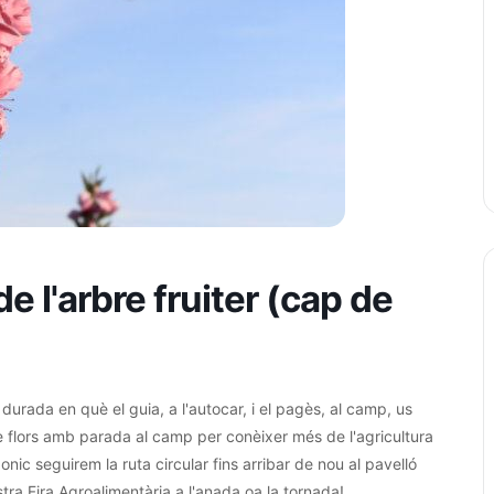
e l'arbre fruiter (cap de
rada en què el guia, a l'autocar, i el pagès, al camp, us
tre flors amb parada al camp per conèixer més de l'agricultura
nic seguirem la ruta circular fins arribar de nou al pavelló
stra Fira Agroalimentària a l'anada oa la tornada!