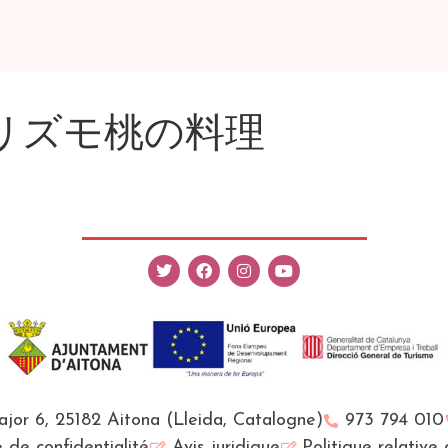
リズモ桃の料理
Major 6, 25182 Aitona (Lleida, Catalogne)
973 794 010
e de confidentialité
Avis juridique
Politique relative