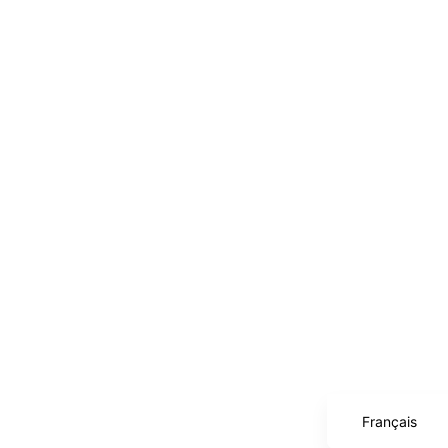
English (UK)
Català
Español
Français