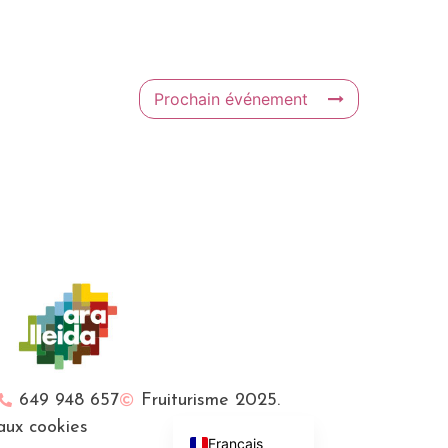
Prochain événement
English (UK)
Català
649 948 657
Fruiturisme 2025.
Español
 aux cookies
Français