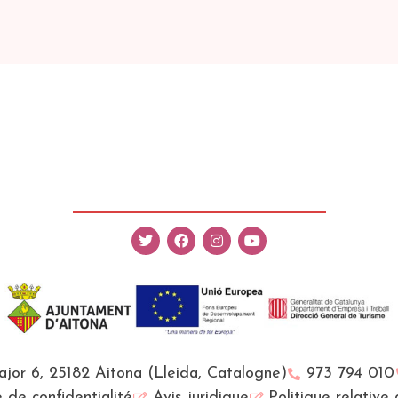
Major 6, 25182 Aitona (Lleida, Catalogne)
973 794 010
e de confidentialité
Avis juridique
Politique relative