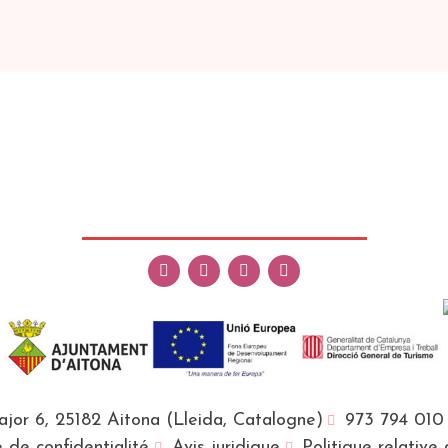
Major 6, 25182 Aitona (Lleida, Catalogne)
973 794 010
e de confidentialité
Avis juridique
Politique relative