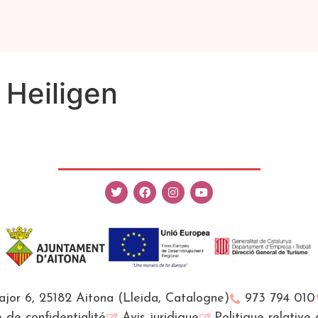
 Heiligen
Major 6, 25182 Aitona (Lleida, Catalogne)
973 794 010
e de confidentialité
Avis juridique
Politique relative