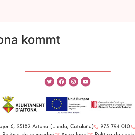
tona kommt
jor 6, 25182 Aitona (Lleida, Cataluña)
973 794 010
Política de privacidad
Aviso legal
Política de cooki