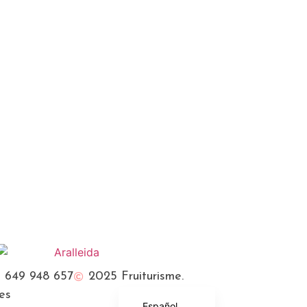
Français
English (UK)
649 948 657
2025 Fruiturisme.
Català
es
Español