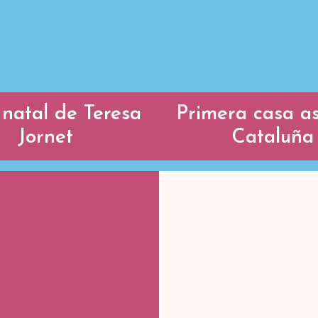
natal de Teresa
Primera casa as
Jornet
Cataluña
Primera casa 
de Catalu
asa natal de
Antigua casa dond
eresa Jornet
hermanitas cuida
ancianos. Derribar