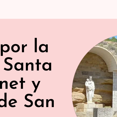
por la
 Santa
net y
 de San