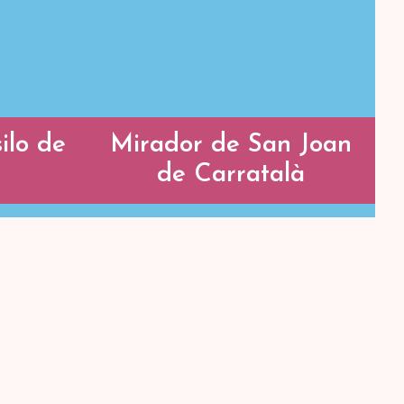
ilo de
Mirador de San Joan
de Carratalà
Mirador de San
asilo
Joan de Carratalà
ña
En lo alto de la colina que
e las
acoge la ermita de San
ban a
Juan de Carratalà se
on una