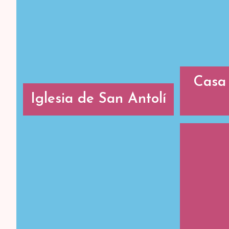
Casa 
Iglesia de San Antolí
Iglesia de San
C
Antolí
T