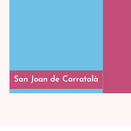
De estilo barroco, hay quien
Es la 
la considera la catedral del
la cu
Baix Segre porque es de
arriba
dimensiones poco
peque
habituales para un pueblo
explic
de poco más de dos mil
cómo
habitantes.
cuando
San Joan de Carratalà
San Joan de