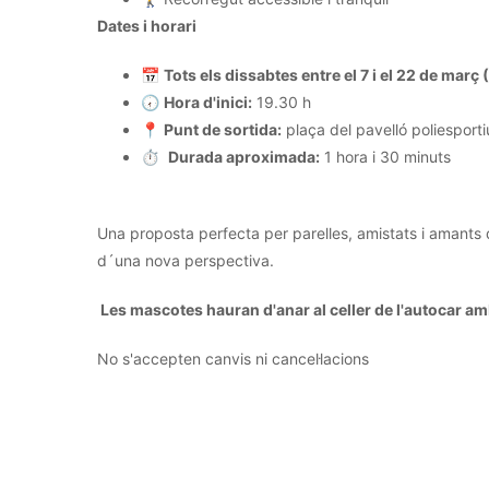
Dates i horari
📅
Tots els dissabtes entre el 7 i el 22 de març
🕢
Hora d'inici:
19.30 h
📍
Punt de sortida:
plaça del pavelló poliesporti
⏱️
Durada aproximada:
1 hora i 30 minuts
Una proposta perfecta per parelles, amistats i amants de
d´una nova perspectiva.
Les mascotes hauran d'anar al celler de l'autocar a
No s'accepten canvis ni cancel·lacions