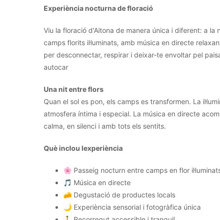
Experiència nocturna de floració
Viu la floració d'Aitona de manera única i diferent: a l
camps florits il·luminats, amb música en directe relaxa
per desconnectar, respirar i deixar-te envoltar pel pa
autocar
Una nit entre flors
Quan el sol es pon, els camps es transformen. La il·lumin
atmosfera íntima i especial. La música en directe aco
calma, en silenci i amb tots els sentits.
Què inclou lexperiència
🌸 Passeig nocturn entre camps en flor il·luminat
🎵 Música en directe
🧀 Degustació de productes locals
🌙 Experiència sensorial i fotogràfica única
🚶 Recorregut accessible i tranquil