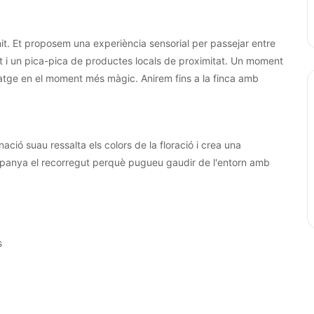
a nit. Et proposem una experiència sensorial per passejar entre
nt i un pica-pica de productes locals de proximitat. Un moment
isatge en el moment més màgic. Anirem fins a la finca amb
ació suau ressalta els colors de la floració i crea una
mpanya el recorregut perquè pugueu gaudir de l'entorn amb
s