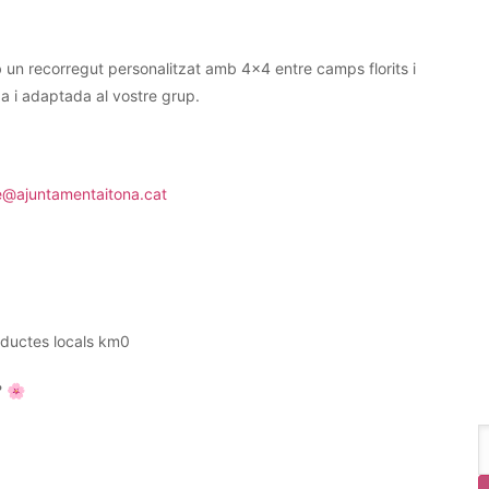
 un recorregut personalitzat amb 4×4 entre camps florits i
a i adaptada al vostre grup.
me@ajuntamentaitona.cat
oductes locals km0
? 🌸