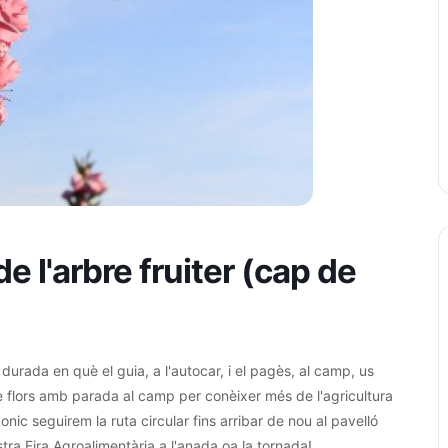
e l'arbre fruiter (cap de
rada en què el guia, a l'autocar, i el pagès, al camp, us
tre flors amb parada al camp per conèixer més de l'agricultura
nic seguirem la ruta circular fins arribar de nou al pavelló
stra Fira Agroalimentària a l'anada oa la tornada!