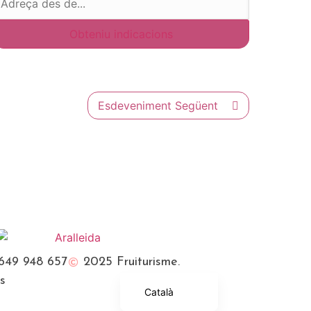
Esdeveniment Següent
Français
English (UK)
649 948 657
2025 Fruiturisme.
Español
es
Català