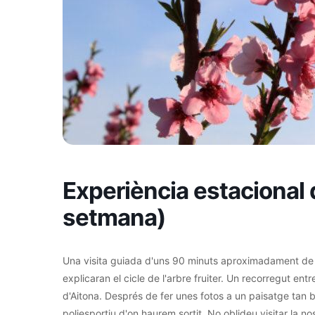
Experiència estacional d
setmana)
Una visita guiada d'uns 90 minuts aproximadament de du
explicaran el cicle de l'arbre fruiter. Un recorregut en
d'Aitona. Després de fer unes fotos a un paisatge tan bo
poliesportiu d'on haurem sortit. No oblideu visitar la no